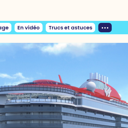
age
En vidéo
Trucs et astuces
•••