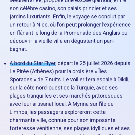
Méditerranée, propose une escale glamour, entre
son célèbre casino, son palais princier et ses
jardins luxuriants. Enfin, le voyage se conclut par
un retour à Nice, où l’on peut prolonger l’expérience
en flânant le long de la Promenade des Anglais ou
découvrir la vieille ville en dégustant un pan-
bagnat.
A bord du Star Flyer
, départ le 25 juillet 2026 depuis
Le Pirée (Athènes) pour la croisière « Îles
Sporades » de 7 nuits. Le voilier fera escale à Dikili,
sur la côte nord-ouest de la Turquie, avec ses
plages tranquilles et ses marchés pittoresques
avec leur artisanat local. À Myrina sur l’île de
Limnos, les passagers exploreront cette
charmante ville, connue pour son imposante
forteresse vénitienne, ses plages idylliques et ses