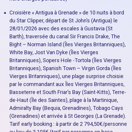
Croisière « Antigua à Grenade » de 10 nuits à bord
du Star Clipper, départ de St John’s (Antigua) le
28/01/2026 avec des escales à Gustavia (St
Barth), traversée du canal Sir Francis Drake, The
Bight – Norman Island (Îles Vierges Britanniques),
White Bay, Jost Van Dyke (Îles Vierges
Britanniques), Sopers Hole -Tortola (Îles Vierges
Britanniques), Spanish Town – Virgin Gorda (Îles
Vierges Britanniques), une plage surprise choisie
par le commandant aux Îles Vierges Britanniques,
Basseterre et South Friar’s Bay (Saint-Kitts), Terre-
de-Haut (Île des Saintes), plage à la Martinique,
Admiralty Bay (Bequia, Grenadines), Tobago Cays
(Grenadines) et arrivée à St Georges (La Grenade).
Tarif early booking : à partir de 2 794,50€/personne
au lieu de 3 105€ (tarif par personne en base