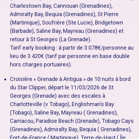
Charlestown Bay, Cannouan (Grenadines),
Admiralty Bay, Bequia (Grenadines), St Pierre
(Martinique), Soufrière (Ste Lucie), Bridgetown
(Barbade), Saline Bay, Mayreau (Grenadines) et
retour à St Georges (La Grenade).
Tarif early booking : à partir de 3 078€/personne au
lieu de 3 420€ (tarif par personne en base double
hors charges portuaires).
Croisière « Grenade à Antigua » de 10 nuits à bord
du Star Clipper, départ le 11/03/2026 de St
Georges (Grenade) avec des escales à
Charlotteville (v Tobago), Englishman’s Bay
(Tobago), Saline Bay, Mayreau ( Grenadines),
Carriacou, Paradise Beach (Grenade), Tobago Cays
(Grenadines), Admiralty Bay, Bequia ( Grenadines),
Fort-de-France ( Martinique), Terre-de-Haut ( Île