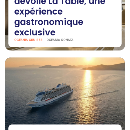
dévoile La Table, une
expérience
gastronomique
exclusive
OCEANIA CRUISES
OCEANIA SONATA