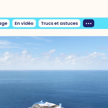
age
En vidéo
Trucs et astuces
•••