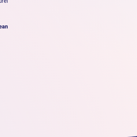
urel
bean