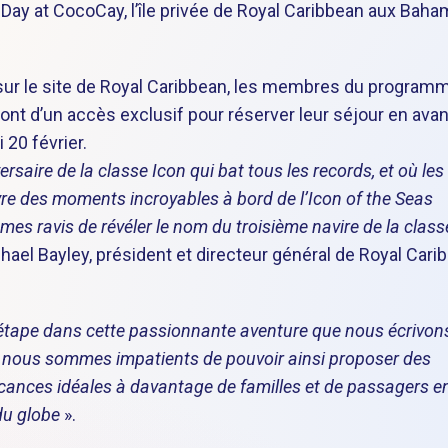
t Day at CocoCay, l’île privée de Royal Caribbean aux Baha
 sur le site de Royal Caribbean, les membres du program
ont d’un accès exclusif pour réserver leur séjour en avan
 20 février.
rsaire de la classe Icon qui bat tous les records, et où les
re des moments incroyables à bord de l’Icon of the Seas
es ravis de révéler le nom du troisième navire de la class
chael Bayley, président et directeur général de Royal Cari
étape dans cette passionnante aventure que nous écrivon
et nous sommes impatients de pouvoir ainsi proposer des
cances idéales à davantage de familles et de passagers e
du globe
».