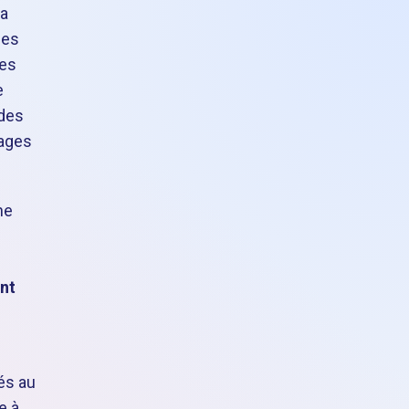
la
ges
es
e
 des
lages
ne
nt
és au
e à