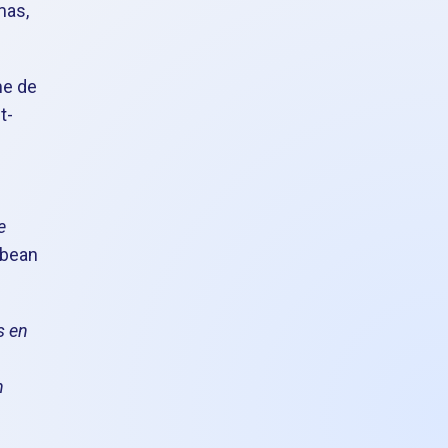
mas,
me de
t-
e
bbean
s en
n