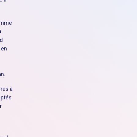
comme
n
nd
 en
e
an.
ures à
aptés
r