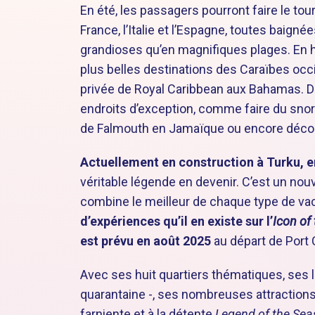
En été, les passagers pourront faire le tou
France, l’Italie et l’Espagne, toutes baigné
grandioses qu’en magnifiques plages. En h
plus belles destinations des Caraïbes occid
privée de Royal Caribbean aux Bahamas. D
endroits d’exception, comme faire du snork
de Falmouth en Jamaïque ou encore découv
Actuellement en construction à Turku, e
véritable légende en devenir. C’est un nou
combine le meilleur de chaque type de v
d’expériences qu’il en existe sur l’
Icon of
est prévu en août 2025
au départ de Port C
Avec ses huit quartiers thématiques, ses l
quarantaine -, ses nombreuses attractions
farniente et à la détente
Legend of the Sea