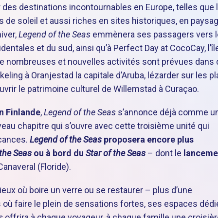
r des destinations incontournables en Europe, telles que 
es de soleil et aussi riches en sites historiques, en paysa
iver,
Legend of the Seas
emmènera ses passagers vers l
entales et du sud, ainsi qu’à Perfect Day at CocoCay, l’îl
e nombreuses et nouvelles activités sont prévues dans
eling à Oranjestad la capitale d’Aruba, lézarder sur les p
rir le patrimoine culturel de Willemstad à Curaçao.
n Finlande
,
Legend of the Seas
s’annonce déjà comme u
veau chapitre qui s’ouvre avec cette troisième unité qui
acances.
Legend of the Seas
proposera encore plus
 the Seas
ou à bord du
Star of the Seas
– dont le
lanceme
anaveral (Floride).
ieux où boire un verre ou se restaurer – plus d’une
 où faire le plein de sensations fortes, ses espaces dédi
s
offrira à chaque voyageur, à chaque famille une croisièr