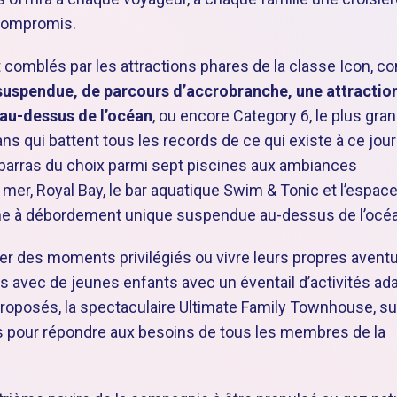
 compromis.
 comblés par les attractions phares de la classe Icon, 
suspendue, de parcours d’accrobranche, une attractio
 au-dessus de l’océan
, ou encore Category 6, le plus gra
s qui battent tous les records de ce qui existe à ce jour
barras du choix parmi sept piscines aux ambiances
 mer, Royal Bay, le bar aquatique Swim & Tonic et l’espac
ine à débordement unique suspendue au-dessus de l’océ
ager des moments privilégiés ou vivre leurs propres avent
les avec de jeunes enfants avec un éventail d’activités ad
roposés, la spectaculaire Ultimate Family Townhouse, su
és pour répondre aux besoins de tous les membres de la