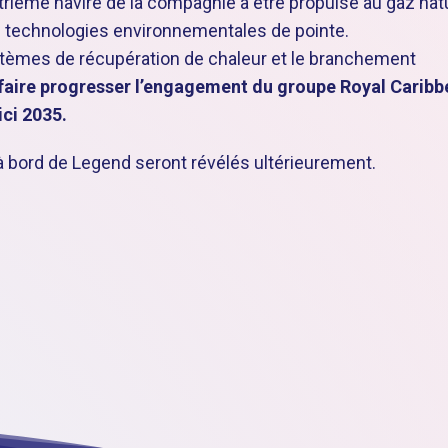
trième navire de la compagnie à être propulsé au gaz nat
e technologies environnementales de pointe.
ystèmes de récupération de chaleur et le branchement
 faire progresser l’engagement du groupe Royal Carib
ici 2035.
 à bord de Legend seront révélés ultérieurement.