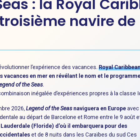
Seas : la Royal Cari
troisième navire de 
révolutionner l’expérience des vacances.
Royal Caribbea
des vacances en mer en révélant le nom et le programm
egend of the Seas
.
e combinaison inégalée d’expériences propres à la classe I
embre 2026,
Legend of the Seas
naviguera en Europe
avec
identale au départ de Barcelone et Rome entre le 9 août et
t Lauderdale (Floride) d’où il embarquera pour des
occidentales
et de 8 nuits dans les Caraïbes du sud Ces