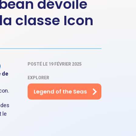
bbean dévoile
la classe Icon
POSTÉ LE 19 FÉVRIER 2025
n
e de
EXPLORER
con.
Legend of the Seas
 des
 le