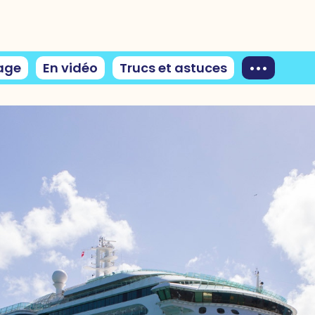
age
En vidéo
Trucs et astuces
•••