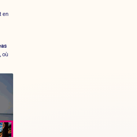
t en
eas
, où