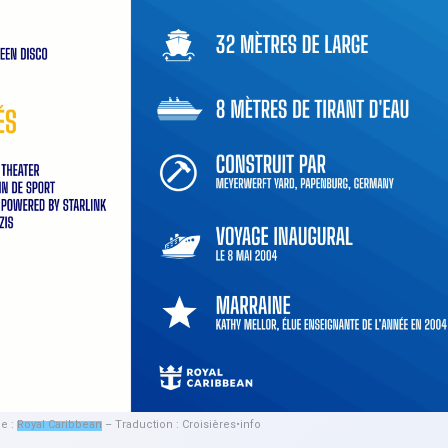
le :
Royal Caribbean
– Traduction : Croisières•info