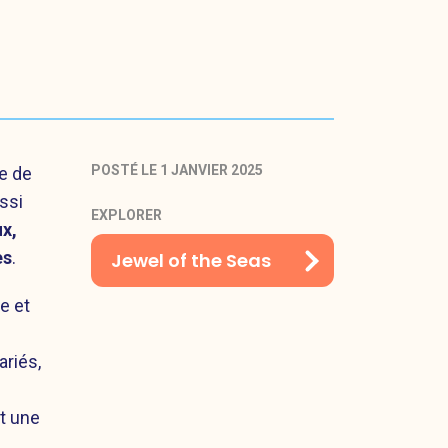
POSTÉ LE 1 JANVIER 2025
e de
ssi
EXPLORER
x,
es
.
Jewel of the Seas
e et
ariés,
t une