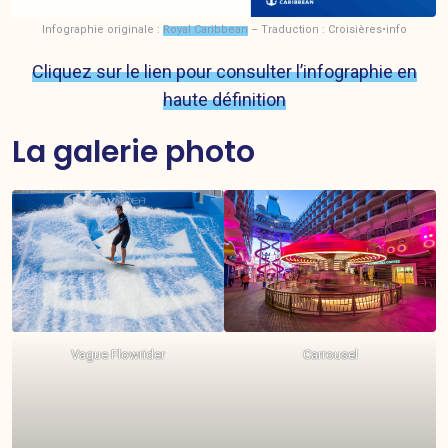
Infographie originale :
Royal Caribbean
– Traduction : Croisières•info
Cliquez sur le lien pour consulter l’infographie en
haute définition
La galerie photo
Vague Flowrider
Carrousel