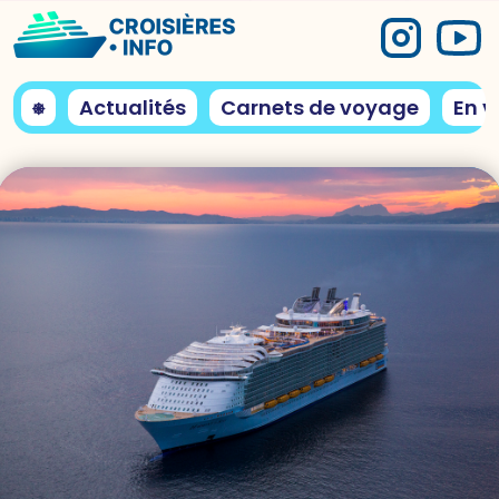
⎈
Actualités
Carnets de voyage
En v