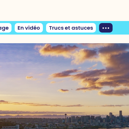
age
En vidéo
Trucs et astuces
•••