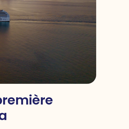
première
ka