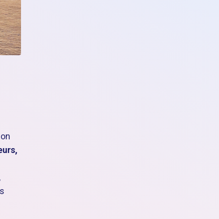
son
eurs,
,
rs