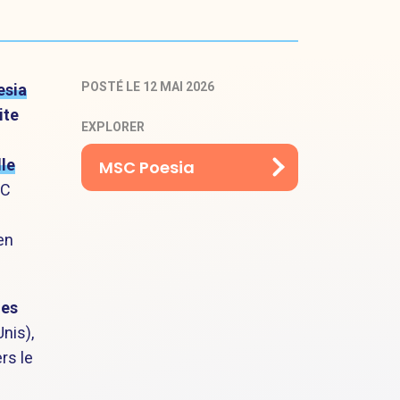
POSTÉ LE 12 MAI 2026
sia
ite
EXPLORER
le
MSC Poesia
SC
en
des
nis),
rs le