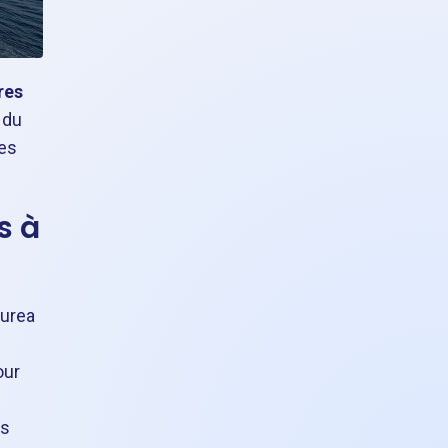
res
 du
les
s à
Aurea
our
is