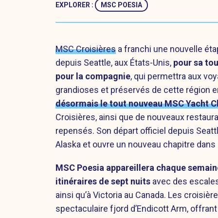
EXPLORER :
MSC POESIA
MSC Croisières
a franchi une nouvelle ét
depuis Seattle, aux États-Unis,
pour sa tou
pour la compagnie
, qui permettra aux v
grandioses et préservés de cette région
désormais le tout nouveau MSC Yacht C
Croisières, ainsi que de nouveaux restaur
repensés. Son départ officiel depuis Seat
Alaska et ouvre un nouveau chapitre dans l
MSC Poesia appareillera chaque semaine
itinéraires de sept nuits
avec des escales 
ainsi qu’à Victoria au Canada. Les croisiè
spectaculaire fjord d’Endicott Arm, offra