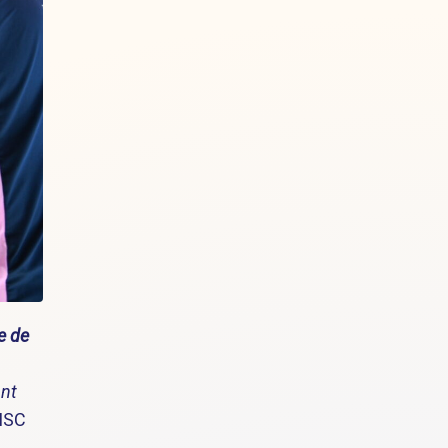
re de
ant
 MSC