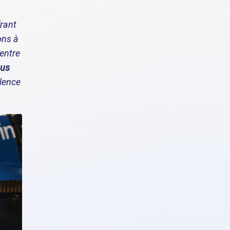
frant
ons à
 entre
ous
llence