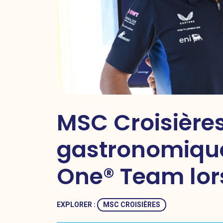
MSC Croisières
gastronomique
One® Team lors
EXPLORER :
MSC CROISIÈRES