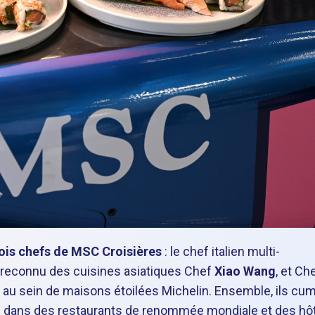
ois chefs de MSC Croisières
: le chef italien multi-
te reconnu des cuisines asiatiques Chef
Xiao Wang
, et Ch
 au sein de maisons étoilées Michelin. Ensemble, ils cu
e dans des restaurants de renommée mondiale et des hô