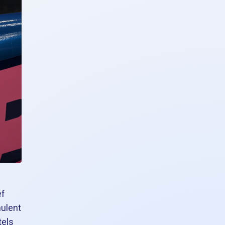
ef
mulent
tels