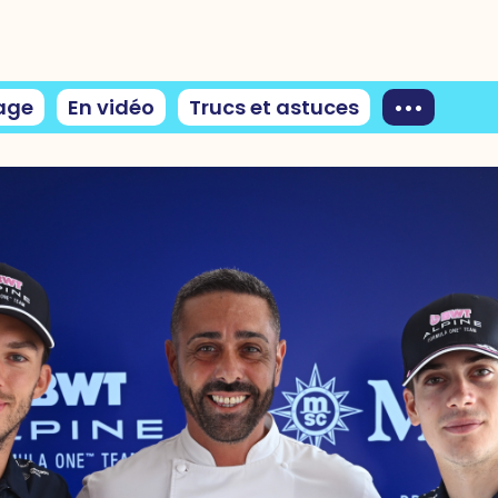
age
En vidéo
Trucs et astuces
•••