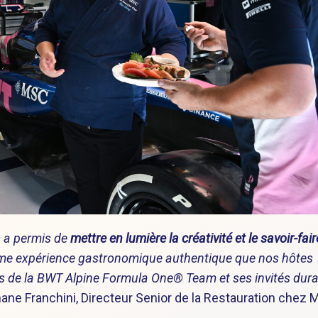
s a permis de
mettre en lumière la créativité et le savoir-fai
 même expérience gastronomique authentique que nos hôtes
es de la BWT Alpine Formula One® Team et ses invités dur
hane Franchini, Directeur Senior de la Restauration chez