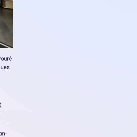
vouré
ques
)
an-