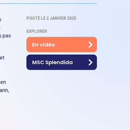
POSTÉ LE 2 JANVIER 2025
s
s
EXPLORER
u pas
En vidéo
 et
MSC Splendida
 en
rin,