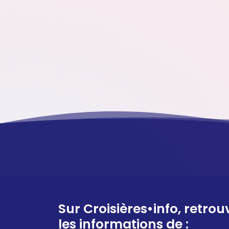
Sur Croisières•info, retrou
les informations de :