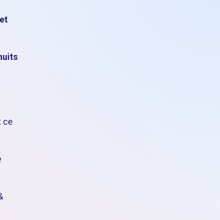
 et
nuits
t ce
e
&