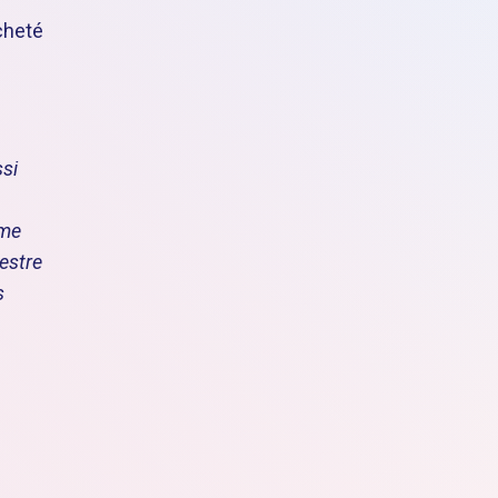
cheté
ssi
mme
restre
s