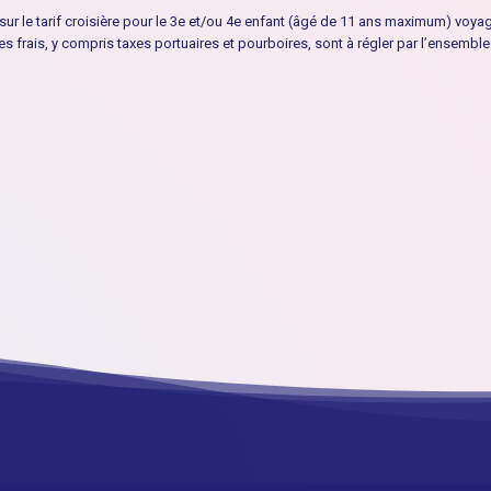
% sur le tarif croisière pour le 3e et/ou 4e enfant (âgé de 11 ans maximum) voya
 frais, y compris taxes portuaires et pourboires, sont à régler par l’ensembl