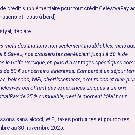
de crédit supplémentaire pour tout crédit CelestyaPay a
mations et repas à bord)
tyal, déclare :
es multi-destinations non seulement inoubliables, mais au
l & Save », nos croisiéristes bénéficient jusqu’à 50 % de
ans le Golfe Persique, en plus d’avantages spécifiques co
ns de 50 € sur certains itinéraires. Comparé à un séjour ter
pas, boissons, WiFi, divertissements, excursions et bien plu
clusives qui offrent des expériences uniques à un prix
tyalPay de 25 % cumulable, c’est le moment idéal pour
ssons sans alcool, WiFi, taxes portuaires et pourboires.
embre au 30 novembre 2025.