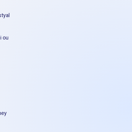
styal
i ou
ney