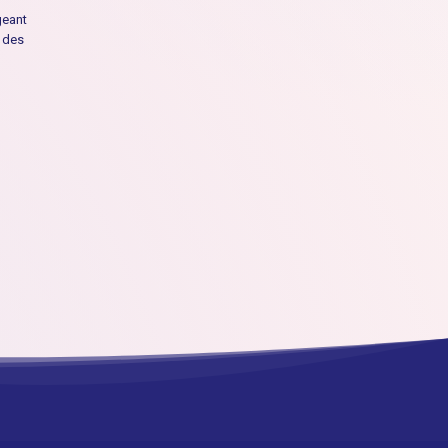
geant
e des